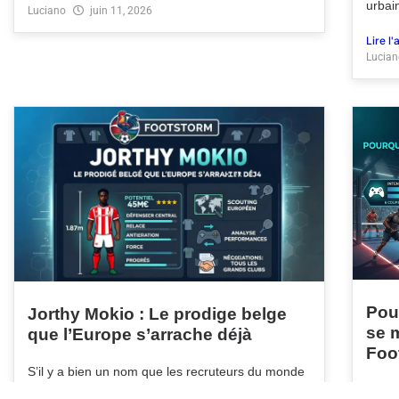
urbai
Luciano
juin 11, 2026
Lire l'
Lucian
Pour
Jorthy Mokio : Le prodige belge
se 
que l’Europe s’arrache déjà
Foo
S’il y a bien un nom que les recruteurs du monde
entier ont coché en rouge sur leurs calepins, c’est
De Zi