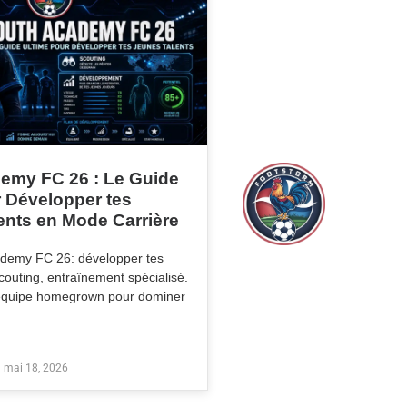
emy FC 26 : Le Guide
r Développer tes
ents en Mode Carrière
demy FC 26: développer tes
scouting, entraînement spécialisé.
 équipe homegrown pour dominer
mai 18, 2026