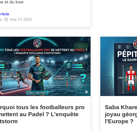
ne et du luxe.
article
o
mai 19, 2026
quoi tous les footballeurs pro
Saba Khare
mettent au Padel ? L’enquête
joyau géorg
tstorm
l’Europe ?
nedine Zidane à Cristiano Ronaldo, en
Il y a des talen