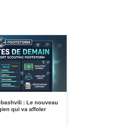
bashvili : Le nouveau
ien qui va affoler
ts qui ne demandent pas la