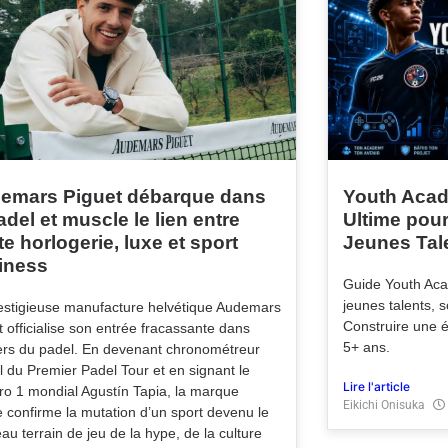
emars Piguet débarque dans
Youth Acad
adel et muscle le lien entre
Ultime pou
e horlogerie, luxe et sport
Jeunes Tal
iness
Guide Youth Aca
jeunes talents, 
estigieuse manufacture helvétique Audemars
Construire une
t officialise son entrée fracassante dans
5+ ans.
vers du padel. En devenant chronométreur
el du Premier Padel Tour et en signant le
Lire l'article
o 1 mondial Agustín Tapia, la marque
Eikichi Onisuka
e confirme la mutation d’un sport devenu le
au terrain de jeu de la hype, de la culture