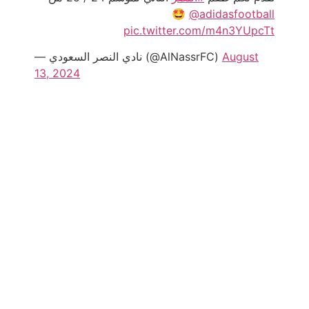
⁩ 🤩
@adidasfootball
pic.twitter.com/m4n3YUpcTt
— نادي النصر السعودي (@AlNassrFC)
August
13, 2024