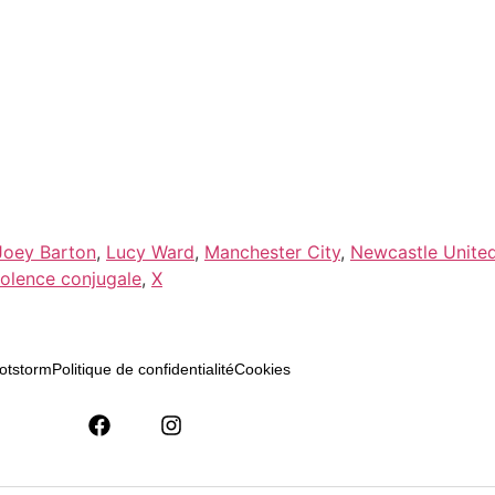
Joey Barton
,
Lucy Ward
,
Manchester City
,
Newcastle Unite
iolence conjugale
,
X
otstorm
Politique de confidentialité
Cookies