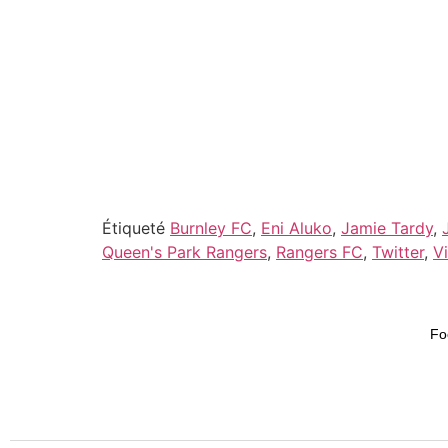
Étiqueté
Burnley FC
,
Eni Aluko
,
Jamie Tardy
,
Queen's Park Rangers
,
Rangers FC
,
Twitter
,
V
Fo