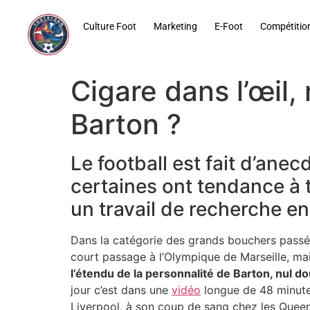
contenu
principal
Culture Foot
Marketing
E-Foot
Compétitio
Cigare dans l’œil,
Barton ?
Le football est fait d’ane
certaines ont tendance à to
un travail de recherche en
Dans la catégorie des grands bouchers passés 
court passage à l’Olympique de Marseille, ma
l’étendu de la personnalité de Barton, nul d
jour c’est dans une
vidéo
longue de 48 minutes
Liverpool, à son coup de sang chez les Queen’