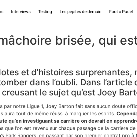
ns
Interviews
Testing
Les pépites de demain
Foot x Padel
 mâchoire brisée, qui e
cdotes et d’histoires surprenante
mber dans l’oubli. Dans l’article d
 creusant le sujet qu’est Joey Bart
par notre Ligue 1, Joey Barton fait sans aucun doute office
is aura tout de même réussi à marquer les esprits.
Cependan
oute qu’en investiguant sa carrière on devrait en apprendr
 que l’on est revenu sur chaque passage de la carrière de l
s Park Rangers, en passant par son premier contrat pro à M