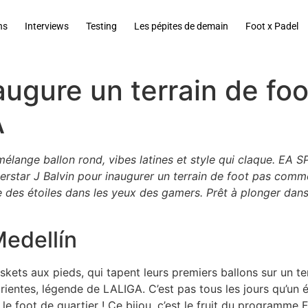
ns
Interviews
Testing
Les pépites de demain
Foot x Padel
gure un terrain de foo
A
 mélange ballon rond, vibes latines et style qui claque. E
star J Balvin pour inaugurer un terrain de foot pas comme l
e des étoiles dans les yeux des gamers. Prêt à plonger dans 
Medellín
kets aux pieds, qui tapent leurs premiers ballons sur un ter
rientes, légende de LALIGA. C’est pas tous les jours qu’un
le foot de quartier ! Ce bijou, c’est le fruit du programm