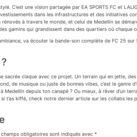
t stylé. C’est une vision partagée par EA SPORTS FC et LALIG
estissements dans les infrastructures et des initiatives 
 rénovés à travers le monde, et celui de Medellín se démar
es des gamins qui grandissent dans des quartiers où chaque
 l’ambiance, va écouter la bande-son complète de FC 25 sur 
 ?
acrée claque avec ce projet. Un terrain qui en jette, des m
ond, de musique ou juste de bonnes vibes, c’est le genre d’ini
à Medellín depuis ton canapé ? Ou mieux, à rêver d’un ter
 t’as kiffé, check notre dernier article sur les collabs les pl
e
 champs obligatoires sont indiqués avec
*