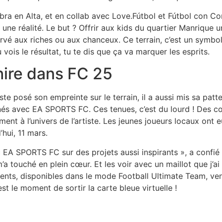
Vibra en Alta, et en collab avec Love.Fútbol et Fútbol con C
ne réalité. Le but ? Offrir aux kids du quartier Manrique un
ervé aux riches ou aux chanceux. Ce terrain, c’est un symbol
vois le résultat, tu te dis que ça va marquer les esprits.
chire dans FC 25
ste posé son empreinte sur le terrain, il a aussi mis sa patte
inés avec EA SPORTS FC. Ces tenues, c’est du lourd ! Des cou
t à l’univers de l’artiste. Les jeunes joueurs locaux ont eu 
hui, 11 mars.
EA SPORTS FC sur des projets aussi inspirants », a confié J 
’a touché en plein cœur. Et les voir avec un maillot que j’a
férents, disponibles dans le mode Football Ultimate Team, v
’est le moment de sortir la carte bleue virtuelle !