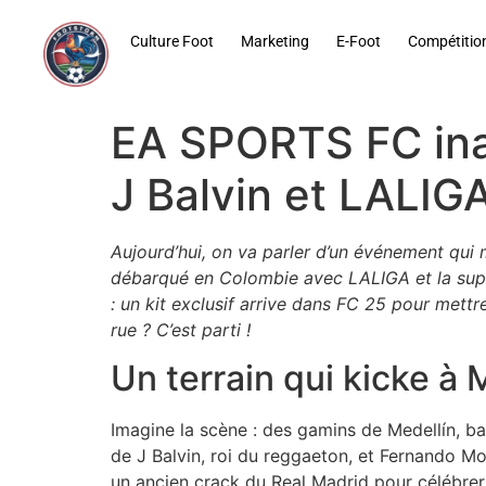
contenu
principal
Culture Foot
Marketing
E-Foot
Compétitio
EA SPORTS FC inau
J Balvin et LALIG
Aujourd’hui, on va parler d’un événement qui
débarqué en Colombie avec LALIGA et la super
: un kit exclusif arrive dans FC 25 pour mettr
rue ? C’est parti !
Un terrain qui kicke à 
Imagine la scène : des gamins de Medellín, bas
de J Balvin, roi du reggaeton, et Fernando Mo
un ancien crack du Real Madrid pour célébrer 