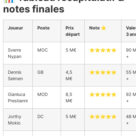
notes finales
Joueur
Poste
Prix
Note ⭐
Vale
départ
3 an
Sverre
MOC
5 M€
⭐⭐⭐⭐⭐
90 
Nypan
+
Dennis
GB
4,5
⭐⭐⭐⭐⭐
55 
Seimen
M€
+
Gianluca
MOD
8,5
⭐⭐⭐⭐⭐
92 
Prestianni
M€
+
Jorthy
DC
5 M€
⭐⭐⭐⭐⭐
48 
Mokio
+