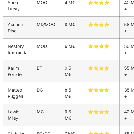
Shea
MOG
4 M€
⭐⭐⭐⭐
40 
Lacey
+
Assane
MD/MOG
8 M€
⭐⭐⭐⭐
58 
Diao
+
Nestory
MOD
6 M€
⭐⭐⭐⭐
50 
Irankunda
+
Karim
BT
9,5
⭐⭐⭐⭐
55 
Konaté
M€
+
Matteo
DG
8,5
⭐⭐⭐⭐
35 
Ruggeri
M€
+
Lewis
MC
9,5
⭐⭐⭐⭐
42 
Miley
M€
+
Christian
DC/DD
7 M€
⭐⭐⭐⭐
35 