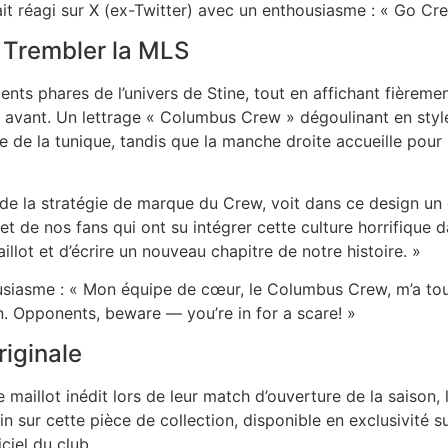
avait réagi sur X (ex-Twitter) avec un enthousiasme : « Go Cr
 Trembler la MLS
ents phares de l’univers de Stine, tout en affichant fièreme
te avant. Un lettrage « Columbus Crew » dégoulinant en styl
 de la tunique, tandis que la manche droite accueille pour
 de la stratégie de marque du Crew, voit dans ce design un c
 de nos fans qui ont su intégrer cette culture horrifique da
llot et d’écrire un nouveau chapitre de notre histoire. »
housiasme : « Mon équipe de cœur, le Columbus Crew, m’a t
on. Opponents, beware — you’re in for a scare! »
riginale
aillot inédit lors de leur match d’ouverture de la saison, l
 sur cette pièce de collection, disponible en exclusivité su
iciel du club.