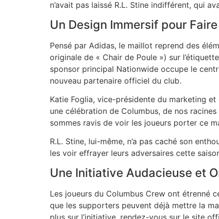
n’avait pas laissé R.L. Stine indifférent, qui 
Un Design Immersif pour Faire
Pensé par Adidas, le maillot reprend des élém
originale de « Chair de Poule ») sur l’étiquet
sponsor principal Nationwide occupe le centre
nouveau partenaire officiel du club.
Katie Foglia, vice-présidente du marketing et
une célébration de Columbus, de nos racines et
sommes ravis de voir les joueurs porter ce mai
R.L. Stine, lui-même, n’a pas caché son ent
les voir effrayer leurs adversaires cette sais
Une Initiative Audacieuse et O
Les joueurs du Columbus Crew ont étrenné ce m
que les supporters peuvent déjà mettre la main
plus sur l’initiative, rendez-vous sur le site off