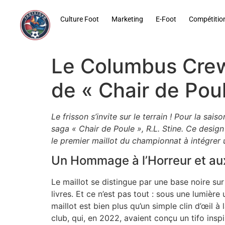
contenu
principal
Culture Foot
Marketing
E-Foot
Compétitio
Le Columbus Crew d
de « Chair de Pou
Le frisson s’invite sur le terrain ! Pour la s
saga « Chair de Poule », R.L. Stine. Ce design
le premier maillot du championnat à intégrer 
Un Hommage à l’Horreur et a
Le maillot se distingue par une base noire su
livres. Et ce n’est pas tout : sous une lumière
maillot est bien plus qu’un simple clin d’œil à
club, qui, en 2022, avaient conçu un tifo inspir