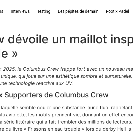
ns
Interviews
Testing
Les pépites de demain
Foot x Padel
évoile un maillot inspi
le »
aison 2025, le Columbus Crew frappe fort avec un nouveau mail
 unique, qui joue sur une esthétique sombre et surnaturelle
une technologie réactive aux UV.
ux Supporters de Columbus Crew
r laquelle semble couler une substance jaune fluo, rappelant
 ultraviolette, les motifs prennent vie, donnant un effet enc
 la série littéraire qui a fait trembler des millions de lecte
é du livre « Frissons en eau trouble » lors du derby Hell is R