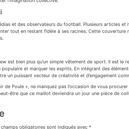
ter l’imagination collective.
i
médias et des observateurs du football. Plusieurs articles e
nter tout en restant fidèle à ses racines. Cette couverture 
s.
w est bien plus qu’un simple vêtement de sport. Il est le re
e populaire et marquer les esprits. En intégrant des éléments 
 être un puissant vecteur de créativité et d’engagement com
hair de Poule », ne manquez pas l’occasion de vous procurer
peut-être que ce maillot deviendra un jour une pièce de col
e
 champs obligatoires sont indiqués avec
*