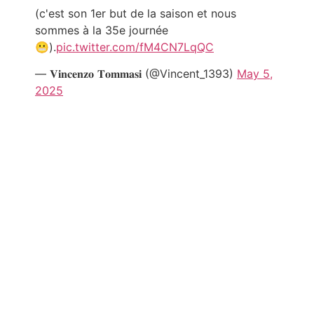
(c'est son 1er but de la saison et nous
sommes à la 35e journée
😬).
pic.twitter.com/fM4CN7LqQC
— 𝐕𝐢𝐧𝐜𝐞𝐧𝐳𝐨 𝐓𝐨𝐦𝐦𝐚𝐬𝐢 (@Vincent_1393)
May 5,
2025