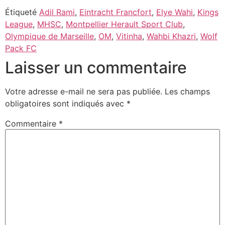
Étiqueté
Adil Rami
,
Eintracht Francfort
,
Elye Wahi
,
Kings
League
,
MHSC
,
Montpellier Herault Sport Club
,
Olympique de Marseille
,
OM
,
Vitinha
,
Wahbi Khazri
,
Wolf
Pack FC
Laisser un commentaire
Votre adresse e-mail ne sera pas publiée.
Les champs
obligatoires sont indiqués avec
*
Commentaire
*