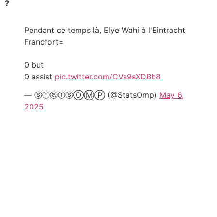
?
Pendant ce temps là, Elye Wahi à l'Eintracht
Francfort=
0 but
0 assist
pic.twitter.com/CVs9sXDBb8
— ⓢⓣⓐⓣⓢⓄⓂⓅ (@StatsOmp)
May 6,
2025