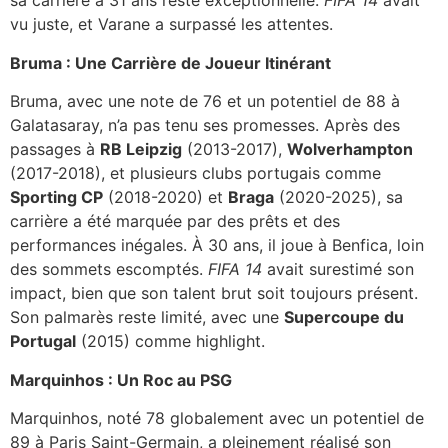
sa carrière à 31 ans reste exceptionnelle.
FIFA 14
avait
vu juste, et Varane a surpassé les attentes.
Bruma : Une Carrière de Joueur Itinérant
Bruma, avec une note de 76 et un potentiel de 88 à
Galatasaray, n’a pas tenu ses promesses. Après des
passages à
RB Leipzig
(2013-2017),
Wolverhampton
(2017-2018), et plusieurs clubs portugais comme
Sporting CP
(2018-2020) et
Braga
(2020-2025), sa
carrière a été marquée par des prêts et des
performances inégales. À 30 ans, il joue à Benfica, loin
des sommets escomptés.
FIFA 14
avait surestimé son
impact, bien que son talent brut soit toujours présent.
Son palmarès reste limité, avec une
Supercoupe du
Portugal
(2015) comme highlight.
Marquinhos : Un Roc au PSG
Marquinhos, noté 78 globalement avec un potentiel de
89 à Paris Saint-Germain, a pleinement réalisé son