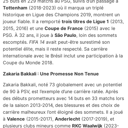
25 buts en 229 matchs au PSG, suivis d’un passage à
Tottenham
(2018-2023) où il marqua un triplé
historique en Ligue des Champions 2019, montrent un
joueur fiable. Il a remporté
trois titres de Ligue 1
(2013,
2015, 2016) et une
Coupe de France
(2015) avec le
PSG. À 32 ans, il joue à
São Paulo
, loin des sommets
escomptés.
FIFA 14
avait peut-être surestimé son
potentiel élite, mais il reste respecté. Sa carrière
internationale avec le Brésil inclut une participation à la
Coupe du Monde 2018.
Zakaria Bakkali : Une Promesse Non Tenue
Zakaria Bakkali, noté 73 globalement avec un potentiel
de 90 à PSV, est l’exemple d’une carrière ratée. Après
des débuts prometteurs avec 14 buts en 33 matchs lors
de la saison 2013-2014, des blessures et des choix de
carrière malheureux l’ont éloigné des sommets. Il a joué
à
Valence
(2015-2017),
Anderlecht
(2017-2019), et
plusieurs clubs mineurs comme
RKC Waalwijk
(2023-