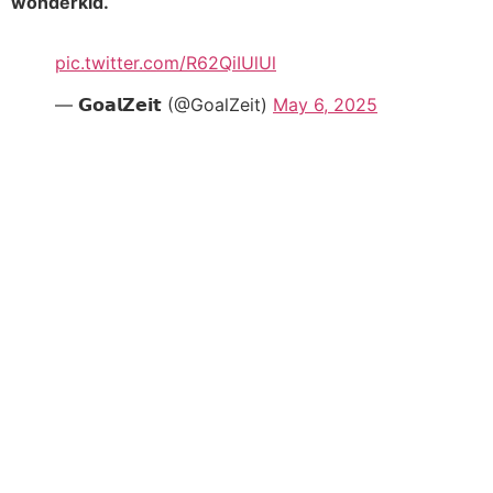
wonderkid.
pic.twitter.com/R62QiIUlUl
— 𝗚𝗼𝗮𝗹𝗭𝗲𝗶𝘁 (@GoalZeit)
May 6, 2025