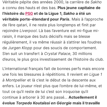
Véritable pépite des années 2000, la carrière de
Sakho
a connu des hauts et des bas.
Plus jeune capitaine de
l’histoire du
PSG
et de la Ligue 1,
Sakho
a été un
véritable porte-étendard pour
Paris
.
Mais à l’approche
de l’ère qatari, il ne reste plus longtemps et finit par
rejoindre
Liverpool
. Là bas l’aventure est mi-figue mi-
raisin, il marque des buts décisifs mais se blesse
régulièrement, il va même réussir à s’attirer les foudres
de
Jurgen Klopp
pour des soucis de comportement.
S’en suit un transfert à
Crystal Palace
, 30 millions
d’euros, le plus gros investissement de l’histoire du club.
L’international français fait de bonnes perfs mais encore
une fois les blessures à répétitions. Il revient
en Ligue 1
à Montpellier
et là c’est le début de la descente aux
enfers. Le joueur n’est plus que l’ombre de lui-même, et
tout ce qu’il reste de lui c’est son iroquoise qu’il
continue à arborer à 30 ans passé…
Actuellement il
évolue
Torpedo Koutaïssi en Géorgie
mais il travaille