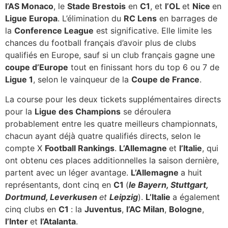
l’AS Monaco
, le
Stade Brestois
en
C1
, et
l’OL
et
Nice
en
Ligue Europa
. L’élimination du
RC Lens
en barrages de
la
Conference League
est significative. Elle limite les
chances du football français d’avoir plus de clubs
qualifiés en Europe, sauf si un club français gagne une
coupe d’Europe
tout en finissant hors du top 6 ou 7 de
Ligue 1
, selon le vainqueur de la
Coupe de France
.
La course pour les deux tickets supplémentaires directs
pour la
Ligue des Champions
se déroulera
probablement entre les quatre meilleurs championnats,
chacun ayant déjà quatre qualifiés directs, selon le
compte X
Football Rankings
.
L’Allemagne
et
l’Italie
, qui
ont obtenu ces places additionnelles la saison dernière,
partent avec un léger avantage.
L’Allemagne
a huit
représentants, dont cinq en
C1
(
le Bayern, Stuttgart,
Dortmund, Leverkusen
et
Leipzig
).
L’Italie
a également
cinq clubs en
C1
: la
Juventus
,
l’AC Milan
,
Bologne
,
l’Inter
et
l’Atalanta
.