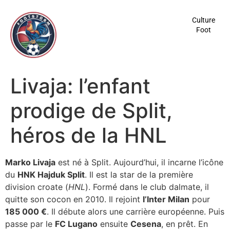
contenu
principal
Culture
Foot
Livaja: l’enfant
prodige de Split,
héros de la HNL
Marko Livaja
est né à Split. Aujourd’hui, il incarne l’icône
du
HNK Hajduk Split
. Il est la star de la première
division croate (
HNL
). Formé dans le club dalmate, il
quitte son cocon en 2010. Il rejoint
l’Inter Milan
pour
185 000 €
. Il débute alors une carrière européenne. Puis
passe par le
FC Lugano
ensuite
Cesena
, en prêt. En