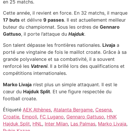
en 25 matchs.
Cette année, il revient en force. En 32 matchs, il marque
17 buts
et délivre
9 passes
. Il est actuellement meilleur
buteur du championnat. Sous les ordres de
Gennaro
Gattuso
, il porte l’attaque du
Hajduk
.
Son talent dépasse les frontières nationales.
Livaja
a
porté une vingtaine de fois le maillot croate. Grâce à sa
grande polyvalence et sa combativité, il a souvent
renforcé les
Vatreni
. Il a brillé lors des qualifications et
compétitions internationales.
Marko Livaja
n’est plus un simple attaquant. Il est le
cœur du
Hajduk Split
. Et une figure respectée du
football croate.
Étiqueté
AEK Athènes
,
Atalanta Bergame
,
Cesena
,
Croatie
,
Empoli
,
FC Lugano
,
Gennaro Gattuso
,
HNK
Hajduk Split
,
HNL
,
Inter Milan
,
Las Palmas
,
Marko Livaja
,
Rubin Kazan