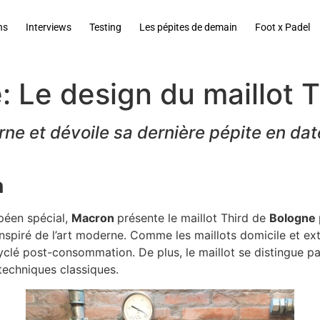
ns
Interviews
Testing
Les pépites de demain
Foot x Padel
 Le design du maillot T
erne et dévoile sa dernière pépite en dat
n
opéen spécial,
Macron
présente le maillot Third de
Bologne
inspiré de l’art moderne. Comme les maillots domicile et exté
yclé post-consommation. De plus, le maillot se distingue pa
 techniques classiques.