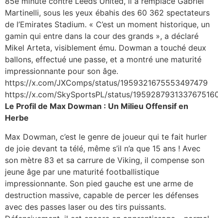
85e minute contre Leeds United, il a remplacé Gabriel
Martinelli, sous les yeux ébahis des 60 362 spectateurs
de l’Emirates Stadium. « C’est un moment historique, un
gamin qui entre dans la cour des grands », a déclaré
Mikel Arteta, visiblement ému. Dowman a touché deux
ballons, effectué une passe, et a montré une maturité
impressionnante pour son âge.
https://x.com/JXComps/status/1959321675553497479
https://x.com/SkySportsPL/status/195928793133767516
Le Profil de Max Dowman : Un Milieu Offensif en
Herbe
Max Dowman, c’est le genre de joueur qui te fait hurler
de joie devant ta télé, même s’il n’a que 15 ans ! Avec
son mètre 83 et sa carrure de Viking, il compense son
jeune âge par une maturité footballistique
impressionnante. Son pied gauche est une arme de
destruction massive, capable de percer les défenses
avec des passes laser ou des tirs puissants.