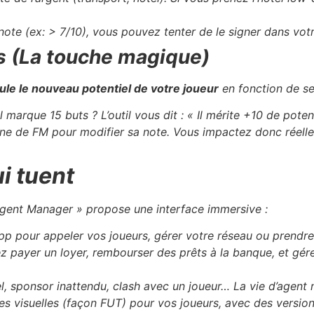
ote (ex: > 7/10), vous pouvez tenter de le signer dans vot
rs (La touche magique)
lcule le nouveau potentiel de votre joueur
en fonction de se
marque 15 buts ? L’outil vous dit : « Il mérite +10 de potent
nterne de FM pour modifier sa note. Vous impactez donc réell
i tuent
« Agent Manager » propose une interface immersive :
p pour appeler vos joueurs, gérer votre réseau ou prendre
 payer un loyer, rembourser des prêts à la banque, et gére
, sponsor inattendu, clash avec un joueur… La vie d’agent n’
tes visuelles (façon FUT) pour vos joueurs, avec des versio