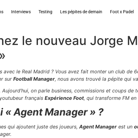
ns
Interviews
Testing
Les pépites de demain
Foot x Padel
ez le nouveau Jorge 
»
avec le Real Madrid ? Vous avez fait monter un club de 6è
er sur
Football Manager
, nous avons trouvé la pépite qui va 
ts. Aujourd’hui, on parle business, commissions et coups d
 youtubeur français
Expérience Foot
, qui transforme FM en 
oi « Agent Manager » ?
s qui ajoutent juste des joueurs,
Agent Manager
est un
o
ager.