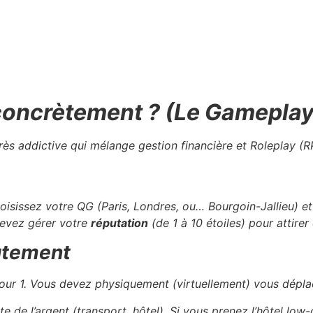
oncrètement ? (Le Gameplay
s addictive qui mélange gestion financière et Roleplay (R
e
sissez votre QG (Paris, Londres, ou… Bourgoin-Jallieu) et v
devez gérer votre
réputation
(de 1 à 10 étoiles) pour attirer 
rutement
our 1. Vous devez physiquement (virtuellement) vous dépla
e de l’argent (transport, hôtel). Si vous prenez l’hôtel lo