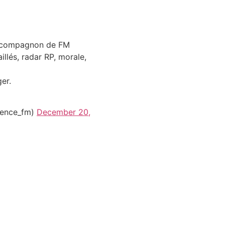
P compagnon de FM
illés, radar RP, morale,

er.
ence_fm)
December 20,