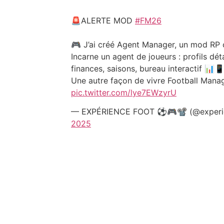
🚨ALERTE MOD
#FM26
🎮 J’ai créé Agent Manager, un mod R
Incarne un agent de joueurs : profils déta
finances, saisons, bureau interactif 📊
Une autre façon de vivre Football Manag
pic.twitter.com/lye7EWzyrU
— EXPÉRIENCE FOOT ⚽️🎮📽 (@experi
2025