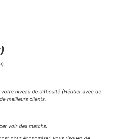
)
P).
otre niveau de difficulté (Héritier avec de
de meilleurs clients.
cer voir des matchs.
w-cost pour économiser, vous risquez de