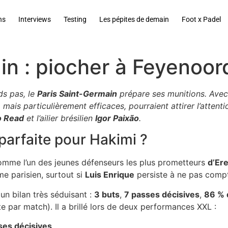
ns
Interviews
Testing
Les pépites de demain
Foot x Padel
in : piocher à Feyenoor
ds pas, le
Paris Saint-Germain
prépare ses munitions. Avec l
 mais particulièrement efficaces, pourraient attirer l’attent
o Read
et l’ailier brésilien
Igor Paixão
.
parfaite pour Hakimi ?
mme l’un des jeunes défenseurs les plus prometteurs
d’Ere
me parisien, surtout si
Luis Enrique
persiste à ne pas comp
un bilan très séduisant :
3 buts
,
7 passes décisives
,
86 % 
e par match). Il a brillé lors de deux performances XXL :
ses décisives
.