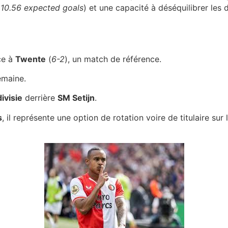
(
10.56 expected goals
) et une capacité à déséquilibrer les 
ce à
Twente
(
6-2
), un match de référence.
emaine.
divisie
derrière
SM Setijn
.
s
, il représente une option de rotation voire de titulaire sur