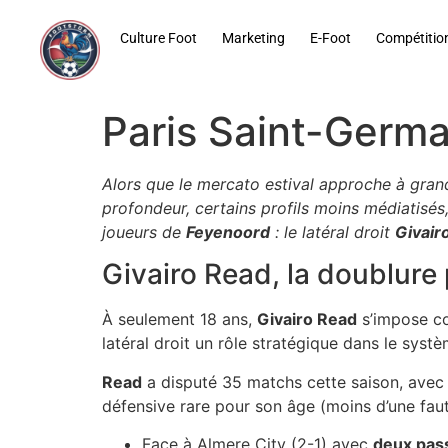
contenu
principal
Culture Foot
Marketing
E-Foot
Compétitio
Paris Saint-Germa
Alors que le mercato estival approche à gran
profondeur, certains profils moins médiatisés,
joueurs de
Feyenoord
: le latéral droit
Givair
Givairo Read, la doublure 
À seulement 18 ans,
Givairo Read
s’impose co
latéral droit un rôle stratégique dans le systè
Read
a disputé 35 matchs cette saison, avec 
défensive rare pour son âge (moins d’une faut
Face à Almere City (2-1) avec
deux pas