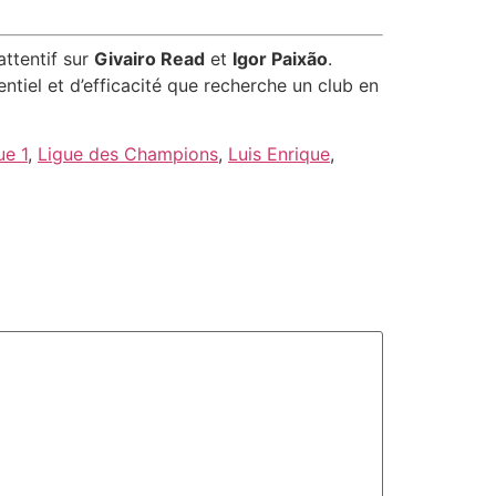
attentif sur
Givairo Read
et
Igor Paixão
.
tiel et d’efficacité que recherche un club en
ue 1
,
Ligue des Champions
,
Luis Enrique
,