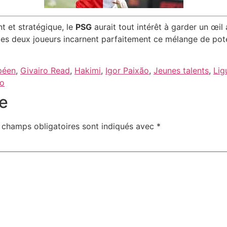
t et stratégique, le
PSG
aurait tout intérêt à garder un œil 
es deux joueurs incarnent parfaitement ce mélange de poten
péen
,
Givairo Read
,
Hakimi
,
Igor Paixão
,
Jeunes talents
,
Lig
to
e
 champs obligatoires sont indiqués avec
*