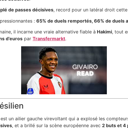
iplé de passes décisives
, record pour un latéral droit cette
mpressionnantes :
65% de duels remportés, 66% de duels au
ne, il incarne une vraie alternative fiable à
Hakimi
, tout
ons d’euros
par
Transfermarkt
.
ésilien
est un ailier gauche virevoltant qui a explosé les compteu
isives
, et a brillé sur la scène européenne avec
2 buts et 4