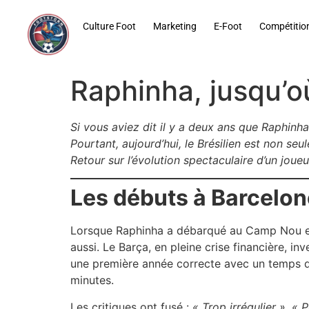
contenu
principal
Culture Foot
Marketing
E-Foot
Compétitio
Raphinha, jusqu’o
Si vous aviez dit il y a deux ans que Raphinh
Pourtant, aujourd’hui, le Brésilien est non seu
Retour sur l’évolution spectaculaire d’un joue
Les débuts à Barcelone
Lorsque Raphinha a débarqué au Camp Nou en 
aussi. Le Barça, en pleine crise financière, i
une première année correcte avec un temps d
minutes.
Les critiques ont fusé :
« Trop irrégulier »
,
« P