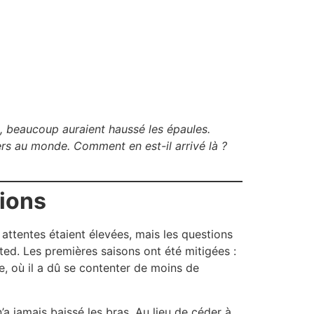
e, beaucoup auraient haussé les épaules.
liers au monde. Comment en est-il arrivé là ?
tions
tentes étaient élevées, mais les questions
ited. Les premières saisons ont été mitigées :
, où il a dû se contenter de moins de
’a jamais baissé les bras. Au lieu de céder à