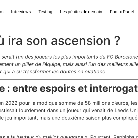
ns
Interviews
Testing
Les pépites de demain
Foot x Padel
ù ira son ascension ?
a serait l’un des joueurs les plus importants du FC Barcelon
lement un pilier de l’équipe, mais aussi l’un des meilleurs ai
ur qui a su transformer les doutes en ovations.
 : entre espoirs et interroga
2022 pour la modique somme de 58 millions d’euros, les at
nvestissait lourdement dans un joueur qui venait de Leeds Un
e jeu important, mais une deuxième saison plus compliquée
as à la hauteur du maillot blaugrana »
. Pourtant, Raphinha n