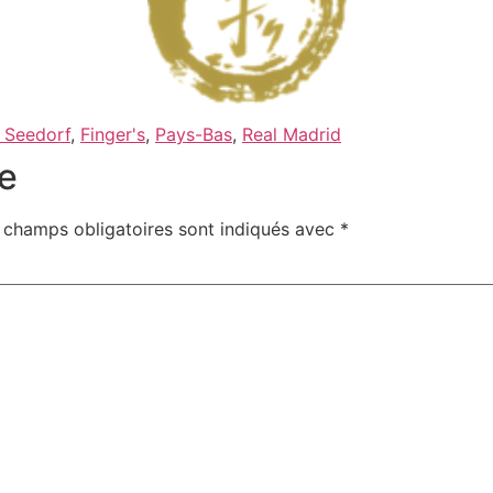
 Seedorf
,
Finger's
,
Pays-Bas
,
Real Madrid
e
 champs obligatoires sont indiqués avec
*